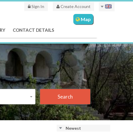
Sign In
Create Account
Map
RY
CONTACT DETAILS
Search
Newest