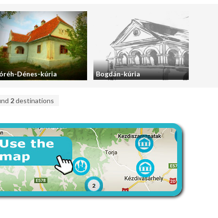
óréh-Dénes-kúria
Bogdán-kúria
und
2
destinations