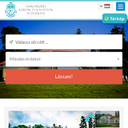
nav
meg
Térkép
Minden érdekel
Lássam!