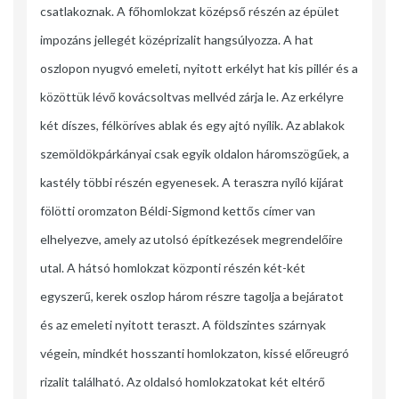
csatlakoznak. A főhomlokzat középső részén az épület
impozáns jellegét középrizalit hangsúlyozza. A hat
oszlopon nyugvó emeleti, nyitott erkélyt hat kis pillér és a
közöttük lévő kovácsoltvas mellvéd zárja le. Az erkélyre
két díszes, félköríves ablak és egy ajtó nyílik. Az ablakok
szemöldökpárkányai csak egyik oldalon háromszögűek, a
kastély többi részén egyenesek. A teraszra nyíló kijárat
fölötti oromzaton Béldi-Sigmond kettős címer van
elhelyezve, amely az utolsó építkezések megrendelőire
utal. A hátsó homlokzat központi részén két-két
egyszerű, kerek oszlop három részre tagolja a bejáratot
és az emeleti nyitott teraszt. A földszintes szárnyak
végein, mindkét hosszanti homlokzaton, kissé előreugró
rizalit található. Az oldalsó homlokzatokat két eltérő