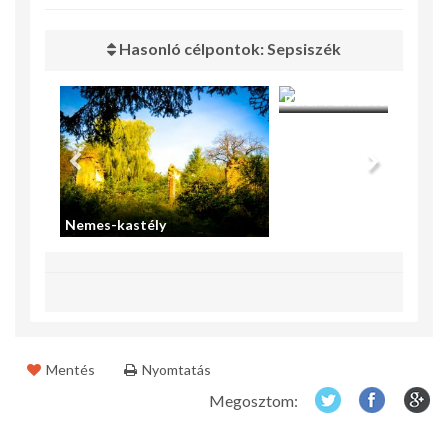
Hasonló célpontok: Sepsiszék
Béldi-Pál kastély
Nemes-kastély
Mentés
Nyomtatás
Megosztom: