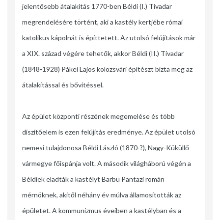
jelentősebb átalakítás 1770-ben Béldi (I.) Tivadar
megrendelésére történt, aki a kastély kertjébe római
katolikus kápolnát is építtetett. Az utolsó felújítások már
a XIX. század végére tehetők, akkor Béldi (II.) Tivadar
(1848-1928) Pákei Lajos kolozsvári építészt bízta meg az
átalakítással és bővítéssel.
Az épület központi részének megemelése és több
díszítőelem is ezen felújítás eredménye. Az épület utolsó
nemesi tulajdonosa Béldi László (1870-?), Nagy-Küküllő
vármegye főispánja volt. A második világháború végén a
Béldiek eladták a kastélyt Barbu Pantazi román
mérnöknek, akitől néhány év múlva államosították az
épületet. A kommunizmus éveiben a kastélyban és a