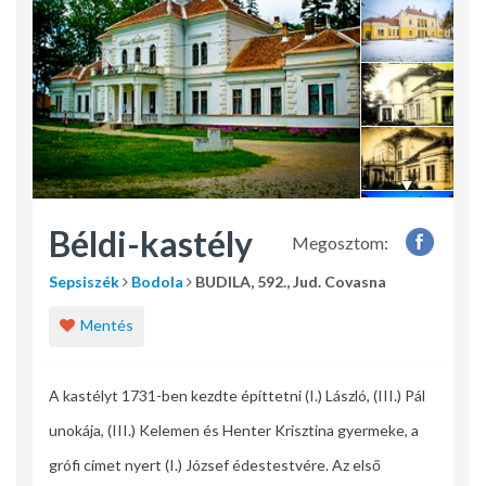
Béldi-kastély
Megosztom:
Sepsiszék
Bodola
BUDILA, 592., Jud. Covasna
Mentés
A kastélyt 1731-ben kezdte építtetni (I.) László, (III.) Pál
unokája, (III.) Kelemen és Henter Krisztina gyermeke, a
grófi címet nyert (I.) József édestestvére. Az első