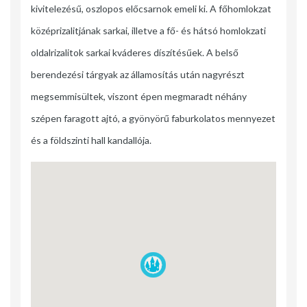
kivitelezésű, oszlopos előcsarnok emeli ki. A főhomlokzat
középrizalitjának sarkai, illetve a fő- és hátsó homlokzati
oldalrizalitok sarkai kváderes díszítésűek. A belső
berendezési tárgyak az államosítás után nagyrészt
megsemmisültek, viszont épen megmaradt néhány
szépen faragott ajtó, a gyönyörű faburkolatos mennyezet
és a földszinti hall kandallója.