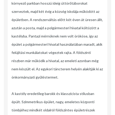
környező parkban hosszú ideig úttörőtáborokat
szerveztek, majd két évig a község iskolája működött az
épületben. A rendszerváltás előtt két éven át üresen állt,
azután a posta, majd a polgármesteri hivatal költözött a
kastélyba. Pantazi mérnöknek nem volt örököse, így az
épület a polgármesteri hivatal használatában maradt, akik
felújítási munkálatokat végeztek rajta. A földszinti
részben már működik a hivatal, az emeleti azonban még
nem készült el. Az egykori táncterem helyén alakítják ki az
önkormányzati gyűléstermet.
A kastély eredetileg barokk és klasszicista stílusban
épült. Szimmetrikus épület, nagy, emeletes központi
tömbjéhez mindkét oldalról földszintes épületrészek