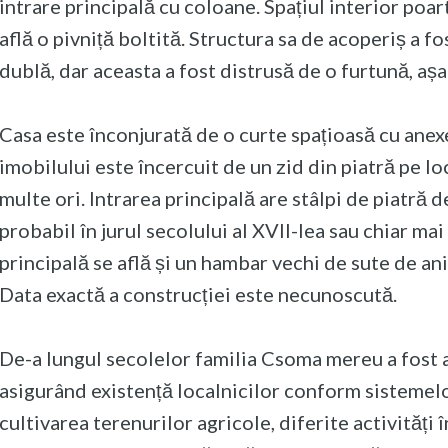
intrare principală cu coloane. Spațiul interior poart
află o pivniță boltită. Structura sa de acoperiș a fo
dublă, dar aceasta a fost distrusă de o furtună, așa
Casa este înconjurată de o curte spațioasă cu anex
imobilului este încercuit de un zid din piatră pe loc
multe ori. Intrarea principală are stâlpi de piatră 
probabil în jurul secolului al XVII-lea sau chiar m
principală se află și un hambar vechi de sute de ani
Data exactă a construcției este necunoscută.
De-a lungul secolelor familia Csoma mereu a fost 
asigurând existență localnicilor conform sistemelo
cultivarea terenurilor agricole, diferite activități î