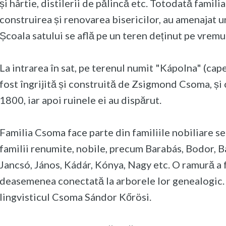
și hârtie, distilerii de pălincă etc. Totodată fami
construirea și renovarea bisericilor, au amenajat u
Școala satului se află pe un teren deținut pe vremur
La intrarea în sat, pe terenul numit "Kápolna" (capel
fost îngrijită și construită de Zsigmond Csoma, și c
1800, iar apoi ruinele ei au dispărut.
Familia Csoma face parte din familiile nobiliare s
familii renumite, nobile, precum Barabás, Bodor, B
Jancsó, János, Kádár, Kónya, Nagy etc. O ramură a f
deasemenea conectată la arborele lor genealogic
lingvisticul Csoma Sándor Kőrösi.