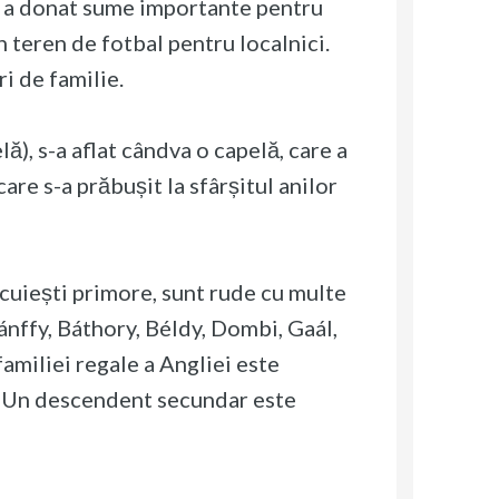
lia a donat sume importante pentru
n teren de fotbal pentru localnici.
i de familie.
ă), s-a aflat cândva o capelă, care a
are s-a prăbușit la sfârșitul anilor
ecuiești primore, sunt rude cu multe
ánffy, Báthory, Béldy, Dombi, Gaál,
amiliei regale a Angliei este
. Un descendent secundar este