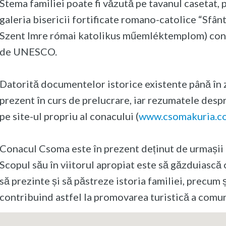
Stema familiei poate fi văzută pe tavanul casetat, 
galeria bisericii fortificate romano-catolice “Sfân
Szent Imre római katolikus műemléktemplom) constr
de UNESCO.
Datorită documentelor istorice existente până în ziu
prezent în curs de prelucrare, iar rezumatele desp
pe site-ul propriu al conacului (
www.csomakuria.c
Conacul Csoma este în prezent deținut de urmașii f
Scopul său în viitorul apropiat este să găzduiască 
să prezinte și să păstreze istoria familiei, precum ș
contribuind astfel la promovarea turistică a comun