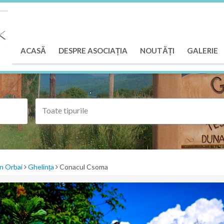
ACASĂ
DESPRE ASOCIAȚIA
NOUTĂȚI
GALERIE
Toate tipurile
n Orbai
Ghelința
Conacul Csoma