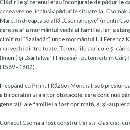
Clădirile și terenul erau înconjurate de pădurile c
aceea vreme, inclusiv pădurile situate la „Csomák
Mare. În dreapta se află „Csomahegye” (munții Cs
care se află mormântul vechi al familiei, iar la st
cimitirul “Szaladár”, unde mormântul lui Ferencz K
mai vechi dintre toate. Terenurile agricole și câmp
(Imeni) și „Sárfalwa” (Tinoasa) - putem citi în Cărț
(1569–1602).
Începând cu Primul Război Mondial, sub presiunea 
a birocrației și a altor obstacole, care continuă pân
generații ale familiei a fost oprimată, și și-au pier
Conacul Csoma a fost construit în stil clasicist, cu