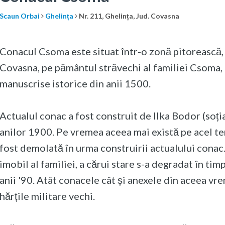
Scaun Orbai
Ghelința
Nr. 211, Ghelința, Jud. Covasna
Conacul Csoma este situat într-o zonă pitorească, î
Covasna, pe pământul străvechi al familiei Csoma,
manuscrise istorice din anii 1500.
Actualul conac a fost construit de Ilka Bodor (soț
anilor 1900. Pe vremea aceea mai există pe acel ter
fost demolată în urma construirii actualului conac. În
imobil al familiei, a cărui stare s-a degradat în ti
anii '90. Atât conacele cât și anexele din aceea vr
hărțile militare vechi.