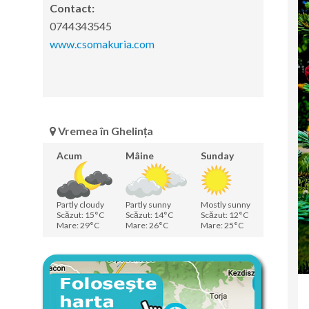
Contact:
0744343545
www.csomakuria.com
Vremea în Ghelința
Acum
Mâine
Sunday
Partly cloudy
Partly sunny
Mostly sunny
Scăzut: 15°C
Scăzut: 14°C
Scăzut: 12°C
Mare: 29°C
Mare: 26°C
Mare: 25°C