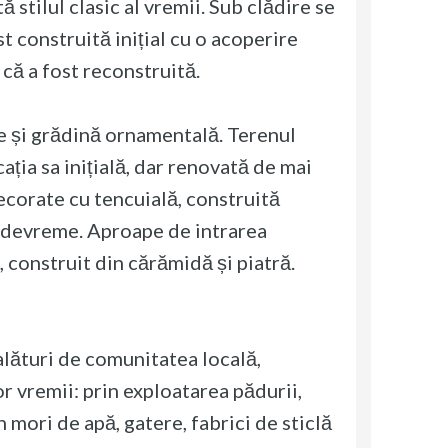
ă stilul clasic al vremii. Sub clădire se
st construită inițial cu o acoperire
 că a fost reconstruită.
e și grădină ornamentală. Terenul
ația sa inițială, dar renovată de mai
decorate cu tencuială, construită
ai devreme. Aproape de intrarea
, construit din cărămidă și piatră.
alături de comunitatea locală,
r vremii: prin exploatarea pădurii,
n mori de apă, gatere, fabrici de sticlă