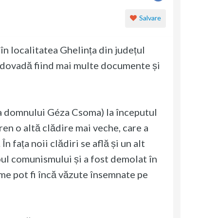
Salvare
n localitatea Ghelința din județul
 dovadă fiind mai multe documente și
ia domnului Géza Csoma) la începutul
en o altă clădire mai veche, care a
 fața noii clădiri se află și un alt
mpul comunismului și a fost demolat în
eme pot fi încă văzute însemnate pe