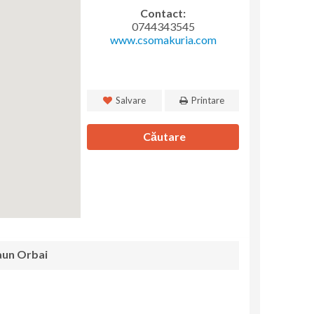
Contact:
0744343545
www.csomakuria.com
Salvare
Printare
Căutare
caun Orbai