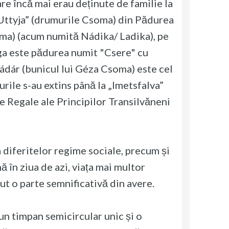
are încă mai erau deținute de familie la
 Uttyja” (drumurile Csoma) din Pădurea
oma) (acum numită Nádika/ Ladika), pe
ânga este pădurea numit "Csere" cu
ádár (bunicul lui Géza Csoma) este cel
urile s-au extins până la „Imetsfalva”
ile Regale ale Principilor Transilvăneni
diferitelor regime sociale, precum și
ă în ziua de azi, viața mai multor
dut o parte semnificativă din avere.
 un timpan semicircular unic și o