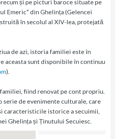
precum și pe picturi baroce situate pe
tul Emeric” din Ghelința (Gelencei
uită în secolul al XIV-lea, protejată
a de azi, istoria familiei este în
re aceasta sunt disponibile în continuu
om
).
amiliei, fiind renovat pe cont propriu.
o serie de evenimente culturale, care
i caracteristicile istorice a secuimii,
ei Ghelința și Ținutului Secuiesc.