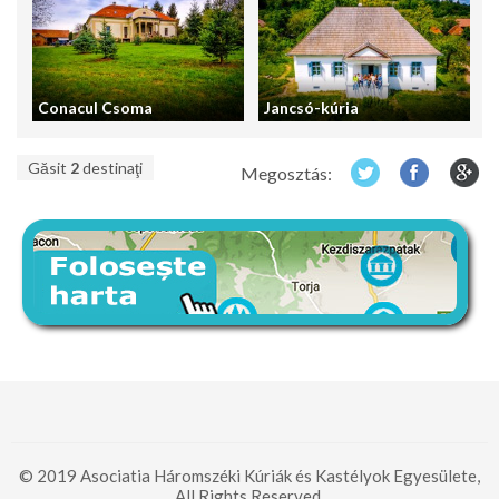
Conacul Csoma
Jancsó-kúria
Găsit
2
destinaţi
Megosztás:
© 2019 Asociatia Háromszéki Kúriák és Kastélyok Egyesülete,
All Rights Reserved.