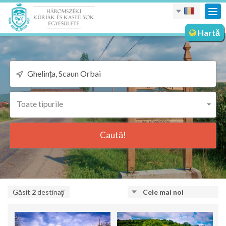
Des
nav
Hartă
Toate tipurile
Caută!
Găsit
2
destinaţi
Cele mai noi