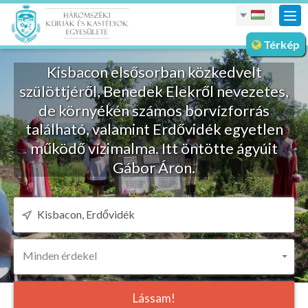
nav
meg
Térkép
Kisbacon elsősorban közkedvelt
szülöttjéről, Benedek Elekről nevezetes,
de környékén számos borvízforrás
található, valamint Erdővidék egyetlen
működő vízimalma. Itt öntötte ágyúit
Gábor Áron.
Minden érdekel
Lássam!