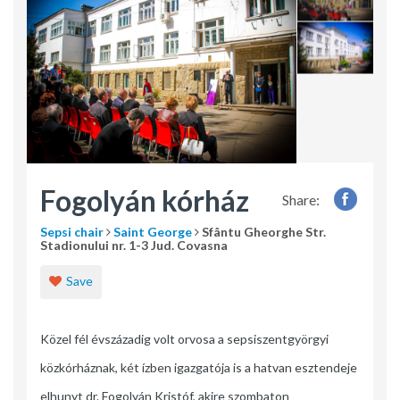
Fogolyán kórház
Share:
Sepsi chair
Saint George
Sfântu Gheorghe Str.
Stadionului nr. 1-3 Jud. Covasna
Save
Közel fél évszázadig volt orvosa a sepsiszentgyörgyi
közkórháznak, két ízben igazgatója is a hatvan esztendeje
elhunyt dr. Fogolyán Kristóf, akire szombaton