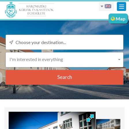
Tog
nav
Map
I'm interested in everything
Search