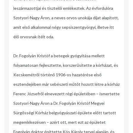
leszármazottjai és tisztelői emlékeztek. Az évfordulóra
Szotyori-Nagy Áron, a neves orvos unokája díjat alapított,
amit első alkalommal négy sepsiszentgyörgyi, illetve itt
élő orvosnak ítélt oda.
Dr. Fogolyán Kristóf a betegek gyógyí­tása mellett
folyamatosan fejlesztette, kor­szerűsítet­te a kórházat, és
Kecskemétről történő 1906-os hazatérése első
esztendejében már sebészeti műtőt hozott létre a kórház
Ferenc Józsefről elnevezett régi épületében – ismertette
Szotyo­ri-Nagy Áron a Dr. Fo­golyán Kristóf Megyei
Sürgősségi Kórház belgyógyászati épülete előtt tartott
megemlékezésen – azért ott, mert ezt az épületet
Fogolyán doktor építtette Kós Károly tervei alapján, és