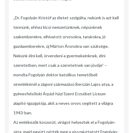
„Dr. Fogolyán Kristóf az életet szolgálta, nekünk is azt kell
tennünk, ehhez kicsi nemzetünknek, népünknek
szakemberekre, elhivatott orvosokra, tanárokra, jó
gazdaemberekre, új Márton Áronokra van szüksége.
Nekünk élni kell, örvendeni a gyermekeinknek, élni
szeretetben, mert csak a szeretetnek van jövője” –
mondta Fogolyán doktor katolikus temetőbeli
síremlékénél a zágoni származású Berszán Lajos atya, a
gyimesfelső­loki Árpád-házi Szent Erzsébet Líceum
alapító-igazgatója, akit a neves orvos segített a világra
1943-ban.
Az emlékezők koszorút, virágot helyeztek el a Fogolyán-
sírra, majd együtt nézték meg a visszajuttatott Fogolyán-