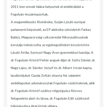
2011-ben ennek falára helyeztek el emléktáblát a
Fogolyán-leszármazottak.
A megemlékezés fővédnöke, Surján László európai
parlamenti képviselő, az EP alelnö­ke üdvözletét Farkas
Balázs, Magyarország csíkszeredai főkonzulátusának
konzulja tolmácsolta, az egybegyűlteket köszöntötte
László Attila, Szotyori-Nagy Áron gyermekkori barátja. A
dr. Fogolyán Kristóf Fehér angyal-díjat dr. Szőts Dániel, dr.
Nagy Lajos, dr. Sándor József és dr. Albert István kapta,
laudációjukat Gazda Zoltán olvasta fel, valamint
emléklapokat adományoztak Fogolyán-szülötteknek, akik
dr. Fogolyán Kristóf szülész-nőgyógyász főorvos
felügyelete alatt és lánya, dr. Fogolyán Edit szülésznő
bábásko­dása ál­tal jöttek világra.