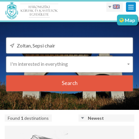
Tog
nav
Map
I'm interested in everything
Search
Found
1
destinations
Newest